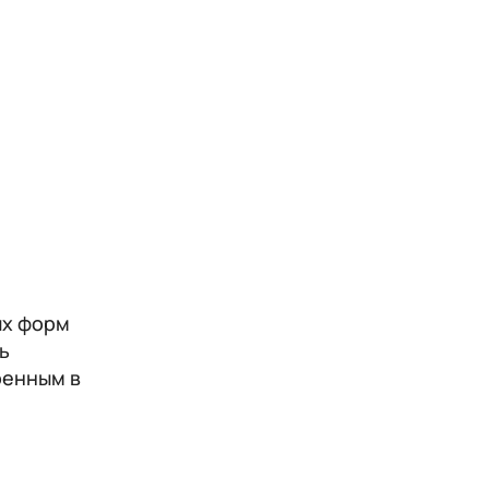
ых форм
ть
ренным в