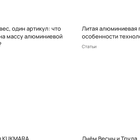
вес, один артикул: что
Литая алюминиевая 
 на массу алюминиевой
особенности технол
?
Статьи
п KUKMARA
Днём Весны и Труда