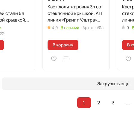
з
Кастрюля-жаровня 3л со
Кастр
й стали 5л
стеклянной крышкой, АП
стек
ой крышкой,
линия «Гранит Ультра»
линия
"
(Оригинальный)
и
4.9
В наличии
Арт.
жго31а
0
В
2G
В корзину
В к
Загрузить еще
1
2
3
...