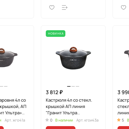
НОВИНКА
3 812 ₽
3 99
ровня 4л со
Кастрюля 4л со стекл.
Каст
 крышкой, АП
крышкой АП линия
стек
ит Ультра»
"Гранит Ультра
линия
ный)
Индукционная"
Инду
и
Арт.
жго41а
0
В наличии
Арт.
кгои43а
5
В
(оригинальный)
(ори