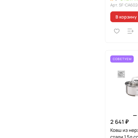
Арт.
SF-CA602
В корзину
СОВЕТУЕМ
2 641 ₽
Ковш из не
стали 1,5л 