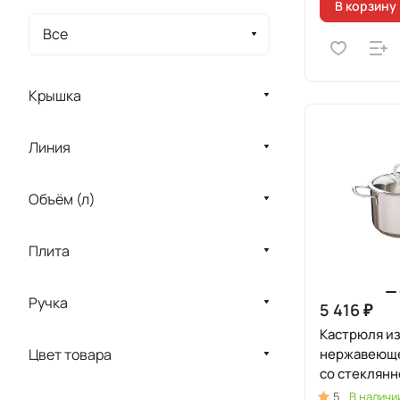
В корзину
Все
Крышка
Линия
Объём (л)
Плита
Ручка
5 416 ₽
Кастрюля и
Цвет товара
нержавеюще
со стеклянн
линия "Сафи
5
В наличи