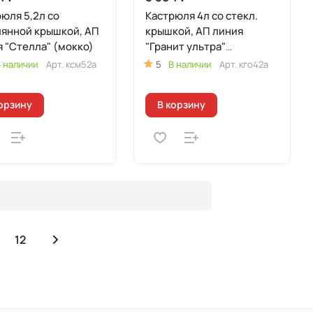
юля 5,2л со
Кастрюля 4л со стекл.
лянной крышкой, АП
крышкой, АП линия
 "Стелла" (мокко)
"Гранит ультра"
(Оригинальный)
 наличии
Арт.
ксм52а
5
В наличии
Арт.
кго42а
орзину
В корзину
12