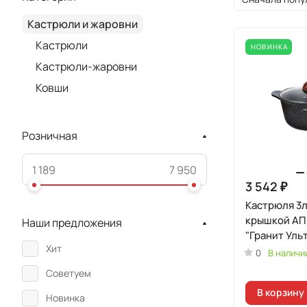
Кастрюли и жаровни
Кастрюли
НОВИНКА
Кастрюли-жаровни
Ковши
Розничная
3 542 ₽
Кастрюля 3л
крышкой АП
Наши предложения
"Гранит Уль
Хит
Индукционн
0
В наличи
(оригиналь
Советуем
В корзину
Новинка