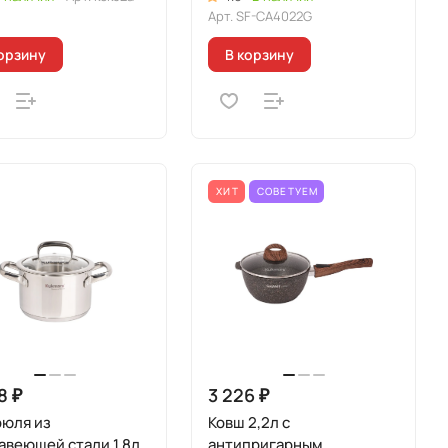
Арт.
SF-CA4022G
орзину
В корзину
ХИТ
СОВЕТУЕМ
8 ₽
3 226 ₽
рюля из
Ковш 2,2л с
авеющей стали 1,8л
антипригарным