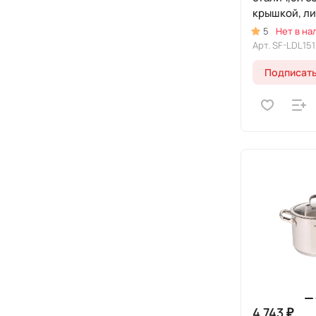
крышкой, ли
5
Нет в на
Арт.
SF-LDL15
Подписат
4 743 ₽