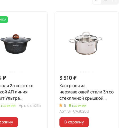
НКА
4 ₽
3 510 ₽
юля 2л со стекл.
Кастрюля из
кой АП линия
нержавеющей стали 3л со
ит Ультра
стеклянной крышкой,
кционная"
линия "Сафия"
 наличии
Арт.
кгои23а
5
В наличии
гинальный)
Арт.
SF-CA3020G
орзину
В корзину