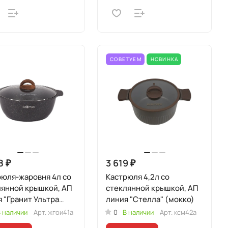
СОВЕТУЕМ
НОВИНКА
8 ₽
3 619 ₽
рюля-жаровня 4л со
Кастрюля 4,2л со
лянной крышкой, АП
стеклянной крышкой, АП
 "Гранит Ультра
линия "Стелла" (мокко)
кционная"
 наличии
Арт.
жгои41а
0
В наличии
Арт.
ксм42а
гинальный)