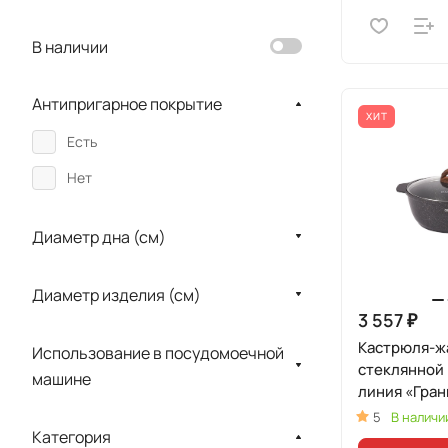
В наличии
Антипригарное покрытие
ХИТ
Есть
Нет
Диаметр дна (см)
Диаметр изделия (см)
3 557 ₽
Кастрюля-жа
Использование в посудомоечной
стеклянной
машине
линия «Гран
(Оригиналь
5
В наличи
Категория