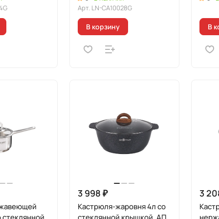
4G
Арт.
LN-CA10028G
В корзину
В к
3 998 ₽
3 20
ржавеющей
Кастрюля-жаровня 4л со
Каст
со стеклянной
стеклянной крышкой, АП
нерж