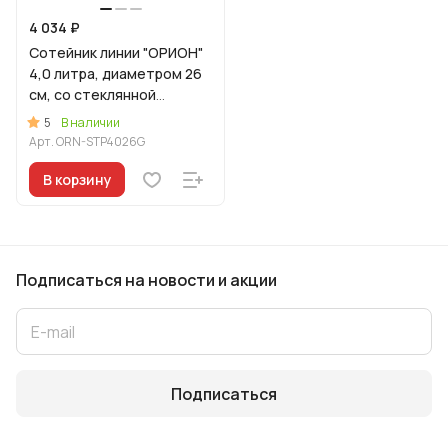
4 034 ₽
Сотейник линии "ОРИОН"
4,0 литра, диаметром 26
см, со стеклянной
крышкой
5
В наличии
Арт.
ORN-STP4026G
В корзину
Подписаться
на новости и акции
Подписаться