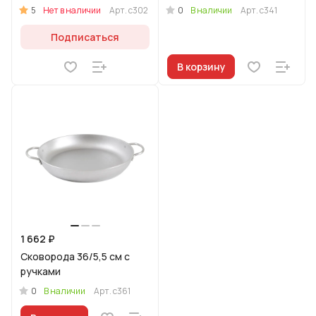
5
0
Нет в наличии
Арт.
с302
В наличии
Арт.
с341
Подписаться
В корзину
1 662 ₽
Сковорода 36/5,5 см с
ручками
0
В наличии
Арт.
с361