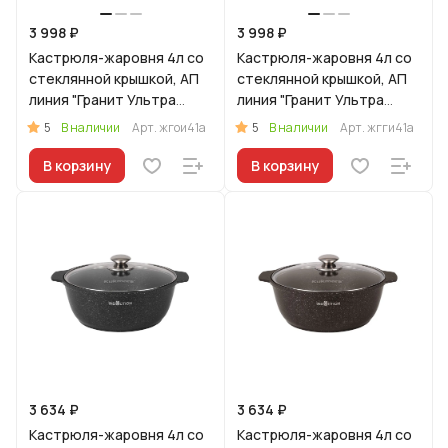
3 998 ₽
3 998 ₽
Кастрюля-жаровня 4л со
Кастрюля-жаровня 4л со
стеклянной крышкой, АП
стеклянной крышкой, АП
линия "Гранит Ультра
линия "Гранит Ультра
Индукционная"
Индукционная" (синий)
5
5
В наличии
Арт.
жгои41а
В наличии
Арт.
жгги41а
(оригинальный)
В корзину
В корзину
3 634 ₽
3 634 ₽
Кастрюля-жаровня 4л со
Кастрюля-жаровня 4л со