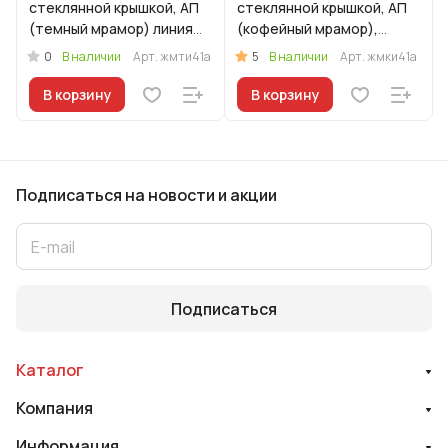
стеклянной крышкой, АП
стеклянной крышкой, АП
(темный мрамор) линия
(кофейный мрамор),
"Мраморная
линия "Мраморная
0
5
В наличии
Арт.
жмти41а
В наличии
Арт.
жмки41а
Индукционная"
Индукционная"
В корзину
В корзину
Подписаться
на новости и акции
Подписаться
Каталог
Компания
Информация