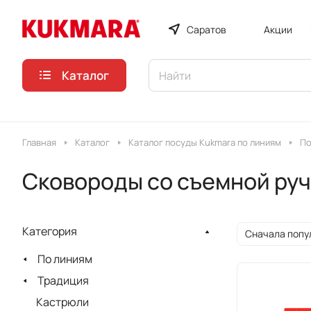
Саратов
Акции
Каталог
Главная
Каталог
Каталог посуды Kukmara по линиям
По
Сковороды со съемной руч
Категория
Сначала попу
По линиям
Традиция
Кастрюли