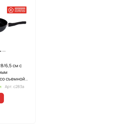
8/6,5 см с
ным
 со съемной
и
Арт.
с283а