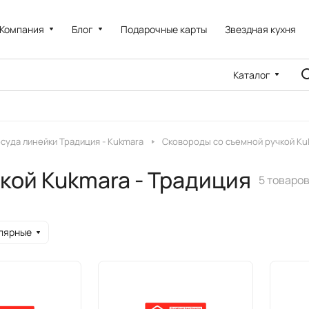
Компания
Блог
Подарочные карты
Звездная кухня
Каталог
суда линейки Традиция - Kukmara
Сковороды со съемной ручкой Ku
кой Kukmara - Традиция
5 товаро
лярные