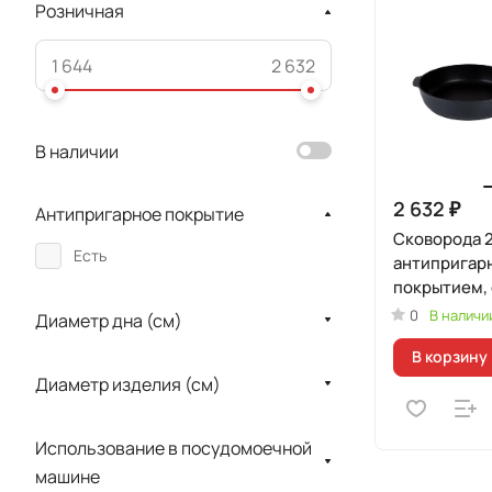
Розничная
В наличии
2 632 ₽
Антипригарное покрытие
Сковорода 2
Есть
антипригар
покрытием,
ручкой
0
В наличи
Диаметр дна (см)
В корзину
Диаметр изделия (см)
Использование в посудомоечной
машине