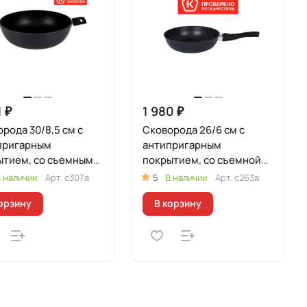
1 ₽
1 980 ₽
рода 30/8,5 см с
Сковорода 26/6 см с
пригарным
антипригарным
ытием, со съемными
покрытием, со съемной
ами
ручкой
 наличии
Арт.
с307а
5
В наличии
Арт.
с263а
орзину
В корзину