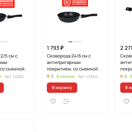
1 793 ₽
2 27
2/5 см с
Сковорода 24/6 см с
Сково
ным
антипригарным
анти
 со съемной
покрытием, со съемной
покр
ручкой
ручк
и
Арт.
с222а
5
В наличии
Арт.
с246а
5
В
В корзину
В к