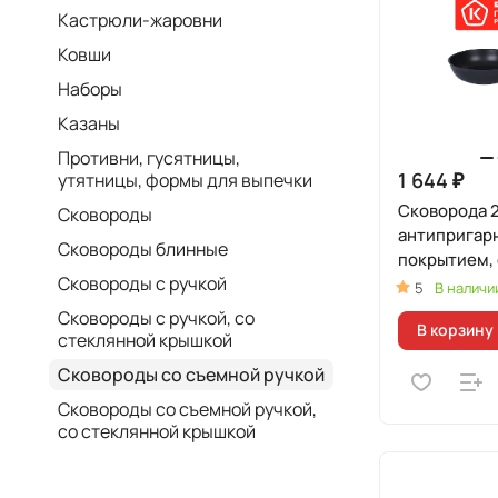
Кастрюли-жаровни
Ковши
Наборы
Казаны
Противни, гусятницы,
1 644 ₽
утятницы, формы для выпечки
Сковорода 2
Сковороды
антипригар
Сковороды блинные
покрытием,
Сковороды с ручкой
ручкой
5
В наличи
Сковороды с ручкой, со
В корзину
стеклянной крышкой
Сковороды со съемной ручкой
Сковороды со съемной ручкой,
со стеклянной крышкой