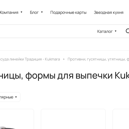
Компания
Блог
Подарочные карты
Звездная кухня
Каталог
суда линейки Традиция - Kukmara
Противни, гусятницы, утятницы, 
тницы, формы для выпечки Ku
лярные