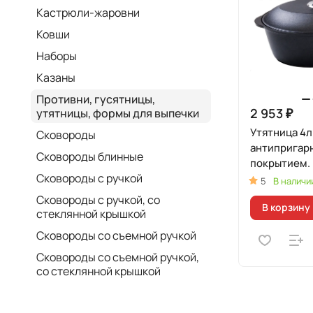
Кастрюли-жаровни
Ковши
Наборы
Казаны
Противни, гусятницы,
2 953 ₽
утятницы, формы для выпечки
Утятница 4л
Сковороды
антипригар
Сковороды блинные
покрытием.
Сковороды с ручкой
5
В наличи
Сковороды с ручкой, со
В корзину
стеклянной крышкой
Сковороды со съемной ручкой
Сковороды со съемной ручкой,
со стеклянной крышкой