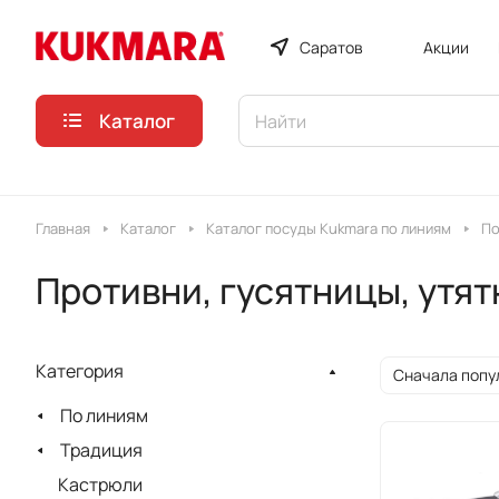
Саратов
Акции
Каталог
Главная
Каталог
Каталог посуды Kukmara по линиям
По
Противни, гусятницы, утя
Категория
Сначала попу
По линиям
Традиция
Кастрюли