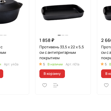
1 858 ₽
2 66
 с
Противень 33,5 x 22 x 5,5
Проти
ным
см с антипригарным
см с антипригарным
покрытием
покр
и
Арт.
у40а
5
В наличии
Арт.
п01а
5
В
В корзину
В к