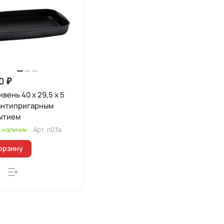
0 ₽
вень 40 x 29,5 x 5
ытием
 наличии
Арт.
п03а
орзину