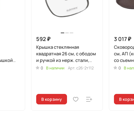
592 ₽
3 017 ₽
Крышка стеклянная
Сковоро
квадратная 26 см, с ободом
см, АП (
ышкой
и ручкой из нерж. стали,
со съемн
)
деколь серая
0
В наличии
Арт.
с26-2т112
0
В нал
В корзину
В корз