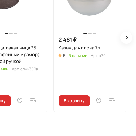
2 481 ₽
да-лавашница 35
Казан для плова 7л
кофейный мрамор)
5
В наличии
Арт.
к70
ой ручкой
ичии
Арт.
слмк352а
ину
В корзину