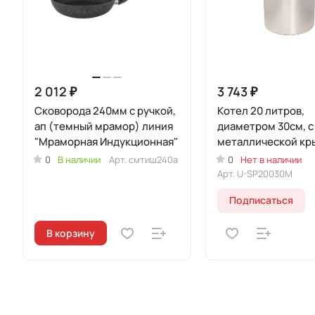
2 012 ₽
3 743 ₽
Сковорода 240мм с ручкой,
Кoтeл 20 литров,
ап (темный мрамор) линия
диаметром 30см, с
"Мраморная Индукционная"
металлической кр
(Уцененный товар
0
В наличии
Арт.
смтиш240а
0
Нет в наличии
Арт.
U-SP20030M
Подписаться
В корзину