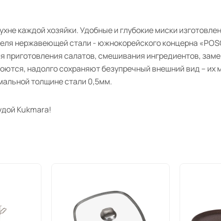
ухне каждой хозяйки. Удобные и глубокие миски изготовл
дителя нержавеющей стали - южнокорейского концерна «POS
 приготовления салатов, смешивания ингредиентов, замеш
моются, надолго сохраняют безупречный внешний вид – их
мальной толщине стали 0,5мм.
удой Kukmara!